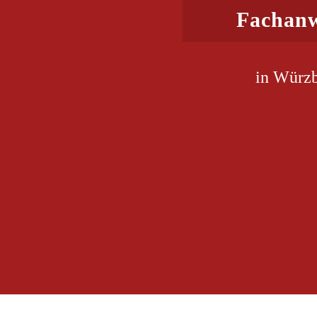
Fachanw
in Würzb