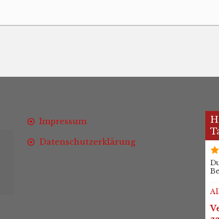
H
Impressum
T
Datenschutzerklärung
Du
B
Al
Ve
z