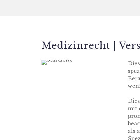
Medizinrecht | Ver
Dies
spez
Bera
weni
Dies
mit 
prom
beac
als 
Spez